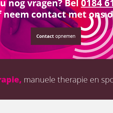
 u nog vragen? Bel
0184 6
f neem contact met ons o
Contact
opnemen
rapie,
manuele therapie en spo