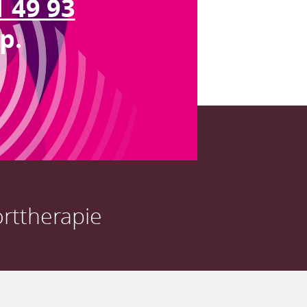
1 49 93
p.
rttherapie