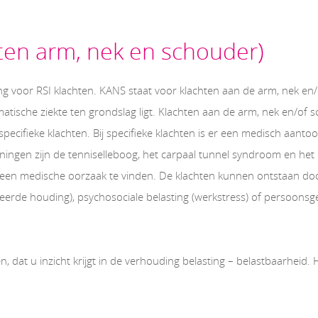
hten arm, nek en schouder)
g voor RSI klachten. KANS staat voor klachten aan de arm, nek e
atische ziekte ten grondslag ligt. Klachten aan de arm, nek en/of s
-specifieke klachten. Bij specifieke klachten is er een medisch aan
ingen zijn de tenniselleboog, het carpaal tunnel syndroom en het 
r geen medische oorzaak te vinden. De klachten kunnen ontstaan doo
rkeerde houding), psychosociale belasting (werkstress) of persoon
ten, dat u inzicht krijgt in de verhouding belasting – belastbaarheid.