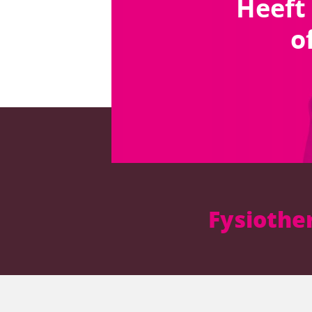
Heeft
o
Fysiothe