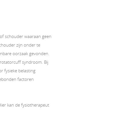
n/of schouder waaraan geen
chouder zijn onder te
toonbare oorzaak gevonden.
rotatorcuff syndroom. Bij
r fysieke belasting
sgebonden factoren
 Hier kan de fysiotherapeut